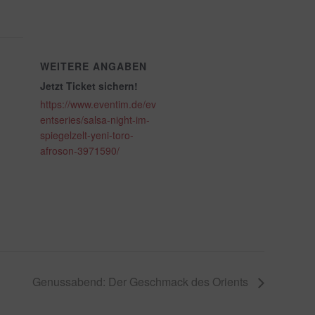
Switch zum Einwilligen bzw. Ablehnen des Dienstes YouTube
WEITERE ANGABEN
Jetzt Ticket sichern!
https://www.eventim.de/ev
entseries/salsa-night-im-
spiegelzelt-yeni-toro-
afroson-3971590/
Genussabend: Der Geschmack des Orients