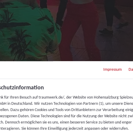
Impressum
Da
chutzinformation
nvergesslicher Abend.
nk für Ihren Besuch auf traumwerk.de/, der Website von Hohensalzburg Spielze
bH in Deutschland. Wir nutzen Technologien von Partnern (1), um unsere Dien
s Traumwerk auch im November wieder heiße Musik und l
tellen. Dazu gehören Cookies und Tools von Drittanbietern zur Verarbeitung einig
ezogenen Daten. Diese Technologien sind für die Nutzung der Website nicht z
ich. Dennoch ermöglichen sie es uns, einen besseren Service zu bieten und enger
interagieren. Sie können Ihre Einwilligung jederzeit anpassen oder widerrufen.