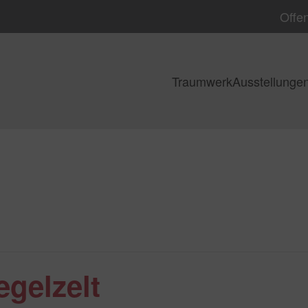
Offen
Traumwerk
Ausstellunge
egelzelt