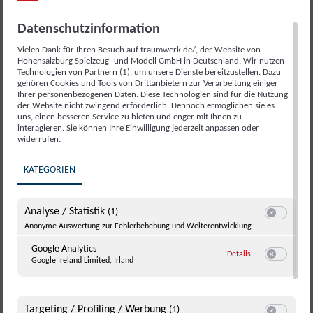
geteilt
Datenschutzinformation
Vielen Dank für Ihren Besuch auf traumwerk.de/, der Website von
Partner &
Hohensalzburg Spielzeug- und Modell GmbH in Deutschland. Wir nutzen
Technologien von Partnern (1), um unsere Dienste bereitzustellen. Dazu
gehören Cookies und Tools von Drittanbietern zur Verarbeitung einiger
Kombiangebote
Ihrer personenbezogenen Daten. Diese Technologien sind für die Nutzung
der Website nicht zwingend erforderlich. Dennoch ermöglichen sie es
uns, einen besseren Service zu bieten und enger mit Ihnen zu
interagieren. Sie können Ihre Einwilligung jederzeit anpassen oder
widerrufen.
KATEGORIEN
Analyse / Statistik
(1)
Switch zum E
Anonyme Auswertung zur Fehlerbehebung und Weiterentwicklung
Traumtag in Anger und Mattsee
Google Analytics
zu Google Analyti
Details
Google Ireland Limited, Irland
Switch zum E
Targeting / Profiling / Werbung
(1)