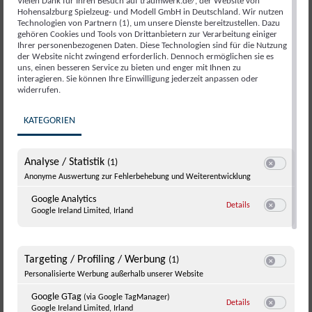
der Sonntag beim „Family & Friends“-Fest ganz den
Vielen Dank für Ihren Besuch auf traumwerk.de/, der Website von
Hohensalzburg Spielzeug- und Modell GmbH in Deutschland. Wir nutzen
Familien. Zwei Tage, zwei Welten, ein gemeinsames
Technologien von Partnern (1), um unsere Dienste bereitzustellen. Dazu
gehören Cookies und Tools von Drittanbietern zur Verarbeitung einiger
Gefühl: Begeisterung.
Ihrer personenbezogenen Daten. Diese Technologien sind für die Nutzung
der Website nicht zwingend erforderlich. Dennoch ermöglichen sie es
uns, einen besseren Service zu bieten und enger mit Ihnen zu
Download Pressetext
interagieren. Sie können Ihre Einwilligung jederzeit anpassen oder
widerrufen.
Download PR Bilder
KATEGORIEN
Analyse / Statistik
(1)
Switch zum E
Anonyme Auswertung zur Fehlerbehebung und Weiterentwicklung
Google Analytics
zu Google Analyti
Details
Google Ireland Limited, Irland
Switch zum E
Targeting / Profiling / Werbung
(1)
Switch zum E
Personalisierte Werbung außerhalb unserer Website
Google GTag
(via Google TagManager)
zu Google GTag
(v
Details
Google Ireland Limited, Irland