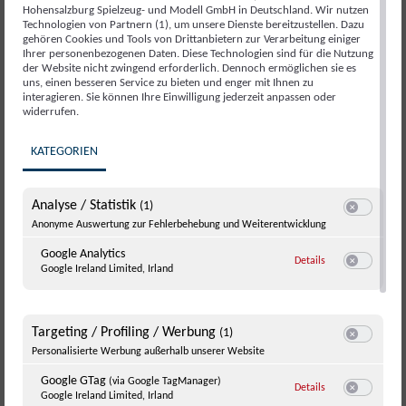
Hohensalzburg Spielzeug- und Modell GmbH in Deutschland. Wir nutzen
Technologien von Partnern (1), um unsere Dienste bereitzustellen. Dazu
gehören Cookies und Tools von Drittanbietern zur Verarbeitung einiger
Ihrer personenbezogenen Daten. Diese Technologien sind für die Nutzung
der Website nicht zwingend erforderlich. Dennoch ermöglichen sie es
uns, einen besseren Service zu bieten und enger mit Ihnen zu
interagieren. Sie können Ihre Einwilligung jederzeit anpassen oder
widerrufen.
KATEGORIEN
Analyse / Statistik
(1)
Switch zum E
Anonyme Auswertung zur Fehlerbehebung und Weiterentwicklung
Google Analytics
zu Google Analyti
Details
Google Ireland Limited, Irland
Switch zum E
Targeting / Profiling / Werbung
(1)
Switch zum E
Personalisierte Werbung außerhalb unserer Website
Google GTag
(via Google TagManager)
zu Google GTag
(v
Details
Google Ireland Limited, Irland
Switch zum 