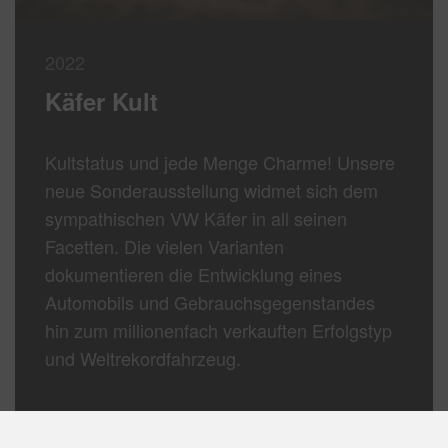
2022
Käfer Kult
Kultstatus und jede Menge Charme! Unsere
neue Sonderausstellung widmet sich dem
sympathischen VW Käfer in all seinen
Facetten. Die vielen Varianten
dokumentieren die Entwicklung eines
Automobils und Gebrauchsgegenstandes
hin zum millionenfach verkauften Erfolgstyp
und Weltrekordfahrzeug.
Mehr erfahren