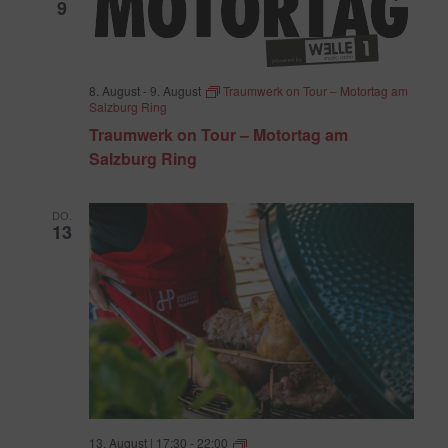
9
Navigatio
8. August
-
9. August
Traumwerk on Tour – Motortag am
Salzburg Ring
Traumwerk on Tour – Motortag am
Salzburg Ring
DO.
13
Sommerabend
13. August | 17:30
-
22:00