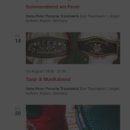
am
Sommerabend am Feuer
Feuer
Hans-Peter Porsche Traumwerk
Zum Traumwerk 1, Anger-
Aufham, Bayern, Germany
FR.
14
14. August | 18:30
-
21:00
Tanz- & Musikabend
Hans-Peter Porsche Traumwerk
Zum Traumwerk 1, Anger-
Aufham, Bayern, Germany
DO.
20