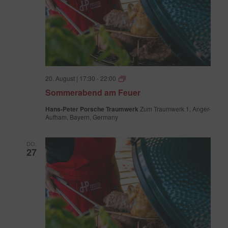
Sommerabend
20. August | 17:30
-
22:00
am
Sommerabend am Feuer
Feuer
Hans-Peter Porsche Traumwerk
Zum Traumwerk 1, Anger-
Aufham, Bayern, Germany
DO.
27