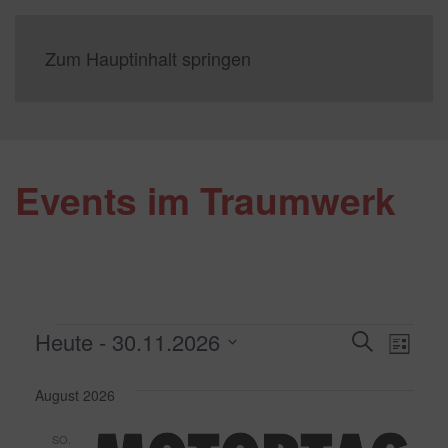
Zum Hauptinhalt springen
Events im Traumwerk
Veranstaltungen
Veransta
Vera
Heute
 - 
30.11.2026
Suche
Liste
Suche
Datum
Ansi
und
August 2026
wählen.
Navi
Ansichten
SO.