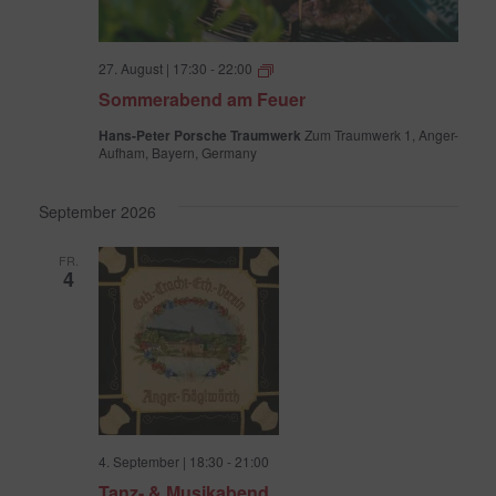
Sommerabend
27. August | 17:30
-
22:00
am
Sommerabend am Feuer
Feuer
Hans-Peter Porsche Traumwerk
Zum Traumwerk 1, Anger-
Aufham, Bayern, Germany
September 2026
FR.
4
4. September | 18:30
-
21:00
Tanz- & Musikabend