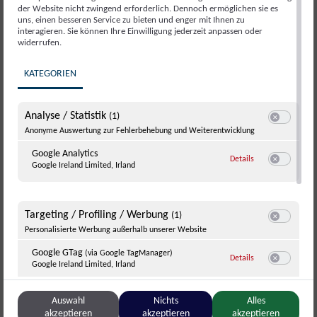
30. November
der Website nicht zwingend erforderlich. Dennoch ermöglichen sie es
uns, einen besseren Service zu bieten und enger mit Ihnen zu
interagieren. Sie können Ihre Einwilligung jederzeit anpassen oder
widerrufen.
KATEGORIEN
Analyse / Statistik
(1)
Switch zum E
Anonyme Auswertung zur Fehlerbehebung und Weiterentwicklung
Google Analytics
zu Google Analyti
Details
Google Ireland Limited, Irland
Switch zum E
Targeting / Profiling / Werbung
(1)
Switch zum E
Personalisierte Werbung außerhalb unserer Website
Google GTag
(via Google TagManager)
zu Google GTag
(v
Details
Google Ireland Limited, Irland
Switch zum 
Es geht auf Weihnacht´ zuah´“, eine adventliche Stunde mit
Lenz Berger , Musi´ und Gsang
Auswahl
Nichts
Alles
Sonstige Inhalte
akzeptieren
akzeptieren
akzeptieren
(1)