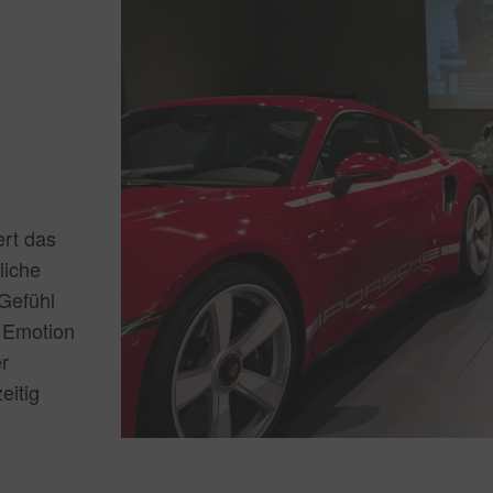
ert das
liche
 Gefühl
– Emotion
r
eitig