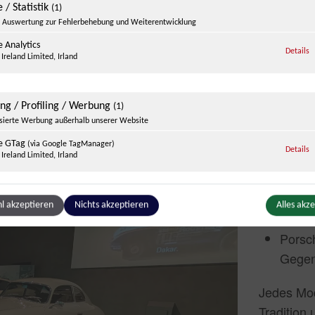
Christine
 / Statistik
(1)
Auswertung zur Fehlerbehebung und Weiterentwicklung
 Analytics
Eine R
z
Details
Ireland Limited, Irland
Eines der
ing / Profiling / Werbung
(1)
ausgewähl
isierte Werbung außerhalb unserer Website
Zu sehen 
e GTag
(via Google TagManager)
z
Details
Ireland Limited, Irland
Porsch
unver
ge Inhalte
l akzeptieren
Nichts akzeptieren
Alles akz
(1)
Porsc
g zusätzlicher Informationen
Porsch
be
z
Details
Gegen
Ireland Limited, Irland
Jedes Mod
Tradition