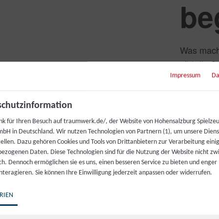
be
Was mach
gibt die A
Ingenieur
Impressum
Da
die über 
chutzinformation
Im Hans-P
nk für Ihren Besuch auf traumwerk.de/, der Website von Hohensalzburg Spielze
Klassike
bH in Deutschland. Wir nutzen Technologien von Partnern (1), um unsere Dien
Elektromo
tellen. Dazu gehören Cookies und Tools von Drittanbietern zur Verarbeitung einig
ezogenen Daten. Diese Technologien sind für die Nutzung der Website nicht z
man nicht
ich. Dennoch ermöglichen sie es uns, einen besseren Service zu bieten und enger
Emotion, 
interagieren. Sie können Ihre Einwilligung jederzeit anpassen oder widerrufen.
so unters
entsteht e
RIEN
Technik – 