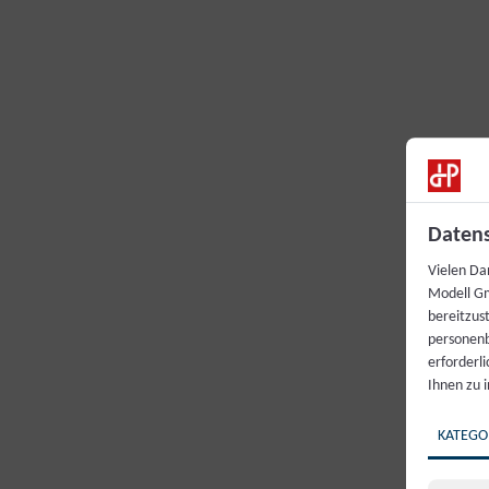
Datens
Vielen Da
Modell Gm
bereitzus
personenb
erforderl
Ihnen zu 
KATEGO