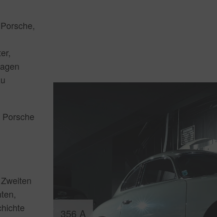
 Porsche,
er,
wagen
zu
l Porsche
 Zweiten
nten,
chichte
356 A