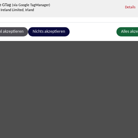
aus Leicht
e GTag
(via Google TagManager)
z
Details
Ireland Limited, Irland
ge Inhalte
l akzeptieren
Nichts akzeptieren
Alles akz
(1)
g zusätzlicher Informationen
be
z
Details
Ireland Limited, Irland