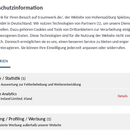
chutzinformation
nk für Ihren Besuch auf traumwerk.de/, der Website von Hohensalzburg Spielze
bH in Deutschland. Wir nutzen Technologien von Partnern (1), um unsere Dien
tellen. Dazu gehören Cookies und Tools von Drittanbietern zur Verarbeitung einig
ezogenen Daten. Diese Technologien sind für die Nutzung der Website nicht z
ich. Dennoch ermöglichen sie es uns, einen besseren Service zu bieten und enger
interagieren. Sie können Ihre Einwilligung jederzeit anpassen oder widerrufen.
Po
RIEN
 / Statistik
(1)
Auswertung zur Fehlerbehebung und Weiterentwicklung
Bestaunen
 Analytics
z
Details
der Ingen
Ireland Limited, Irland
Fahrzeug 
gefertigt
ing / Profiling / Werbung
(1)
wiegt. Üb
isierte Werbung außerhalb unserer Website