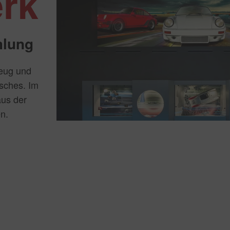
rk
mlung
zeug und
sches. Im
us der
n.