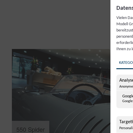
Datens
Vielen Da
Modell Gm
bereitzus
personenb
erforderl
Ihnen zu 
KATEGO
Analyse
Anonyme 
Google
Google 
Target
550 Spider
Personal