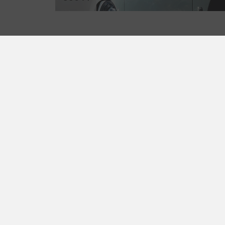
ter Porsche
Traumwerk
rk
Ausstellungen
Traumwerk 1
Events im Traumwerk
4 Anger-Aufham
Öffnungszeiten
chland
Preise & Tickets
656 98950-0
Online Shop