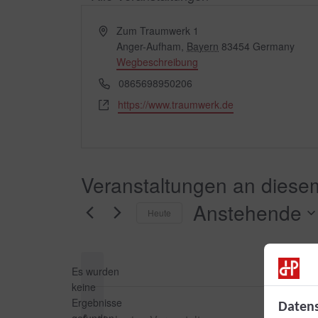
Adresse
Zum Traumwerk 1
Anger-Aufham
,
Bayern
83454
Germany
Wegbeschreibung
Telefon
0865698950206
Webseite
https://www.traumwerk.de
Veranstaltungen an diesem
Anstehende
Heute
Datum
wählen.
Es wurden
keine
Hinweis
Ergebnisse
Datens