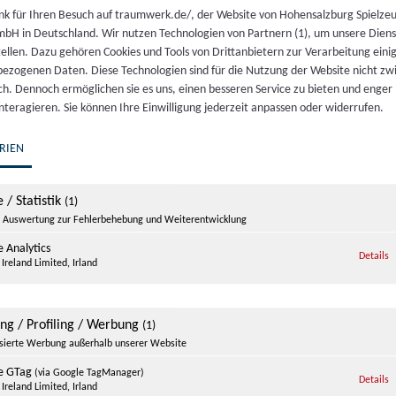
nk für Ihren Besuch auf traumwerk.de/, der Website von Hohensalzburg Spielze
bH in Deutschland. Wir nutzen Technologien von Partnern (1), um unsere Dien
tellen. Dazu gehören Cookies und Tools von Drittanbietern zur Verarbeitung einig
ezogenen Daten. Diese Technologien sind für die Nutzung der Website nicht z
ich. Dennoch ermöglichen sie es uns, einen besseren Service zu bieten und enger
interagieren. Sie können Ihre Einwilligung jederzeit anpassen oder widerrufen.
RIEN
 / Statistik
(1)
Auswertung zur Fehlerbehebung und Weiterentwicklung
 Analytics
z
Details
Ireland Limited, Irland
ing / Profiling / Werbung
(1)
isierte Werbung außerhalb unserer Website
e GTag
(via Google TagManager)
z
Details
Ireland Limited, Irland