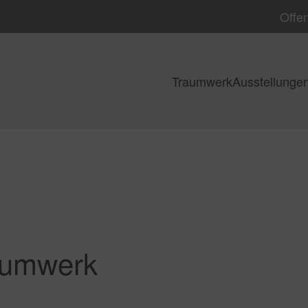
Offen
Traumwerk
Ausstellunge
raumwerk