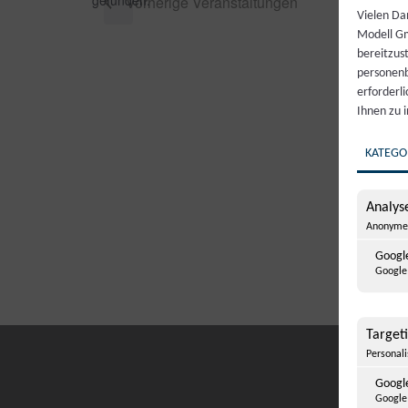
gefunden.
Vorherige
Veranstaltungen
Vielen Da
Modell Gm
bereitzus
personenb
erforderl
Ihnen zu 
KATEGO
Analyse
Anonyme 
Google
Google 
Target
Personal
Googl
Google 