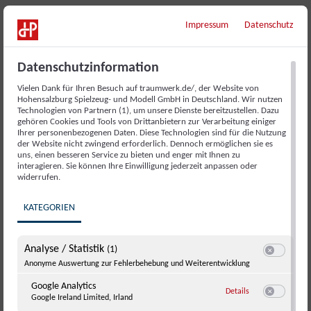
Impressum
Datenschutz
Datenschutzinformation
Vielen Dank für Ihren Besuch auf traumwerk.de/, der Website von
Hohensalzburg Spielzeug- und Modell GmbH in Deutschland. Wir nutzen
Technologien von Partnern (1), um unsere Dienste bereitzustellen. Dazu
gehören Cookies und Tools von Drittanbietern zur Verarbeitung einiger
Ihrer personenbezogenen Daten. Diese Technologien sind für die Nutzung
der Website nicht zwingend erforderlich. Dennoch ermöglichen sie es
uns, einen besseren Service zu bieten und enger mit Ihnen zu
interagieren. Sie können Ihre Einwilligung jederzeit anpassen oder
widerrufen.
VERANSTALTUNGSORT
Restaurant Pepito
KATEGORIEN
Zum Traumwerk 1
Anger-Aufham
,
Bayern
83454
Germany
Google Karte
Analyse / Statistik
(1)
anzeigen
Switch zum E
Anonyme Auswertung zur Fehlerbehebung und Weiterentwicklung
Telefon
Google Analytics
zu Google Analyti
0865698950206
Details
Google Ireland Limited, Irland
Switch zum E