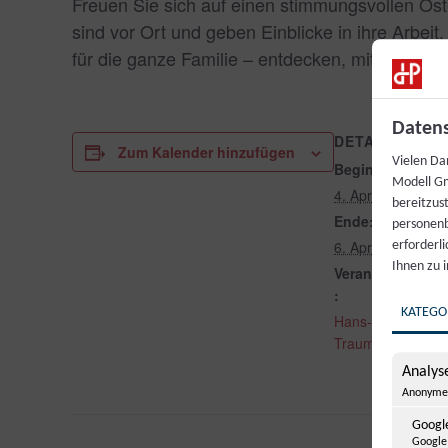
Freuen Sie sich auf einen stimmungsvollen Os
sind vor Ort und geben Einblicke in ihre Arbei
für die ganze Familie – entdecken, mitmachen 
Datens
DETAILS
Zum Kalender hinzufügen
Vielen Da
Beginn:
Modell Gm
4. April
bereitzus
Ende:
personenb
6. April
erforderl
Ihnen zu 
Veranstaltungsk
:
KATEGO
Hans-Peter Porsc
Traumwerk
Analyse
Anonyme 
Google
Google 