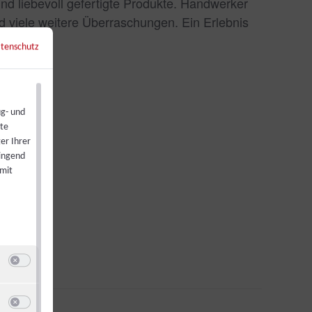
d liebevoll gefertigte Produkte. Handwerker
nd viele weitere Überraschungen. Ein Erlebnis
tenschutz
←
Zurück zur Übersicht
ug- und
ste
er Ihrer
wingend
 mit
Switch zum Einwilligen bzw. Ablehnen der Kategorie Analyse / Statistik
u Google Analytics