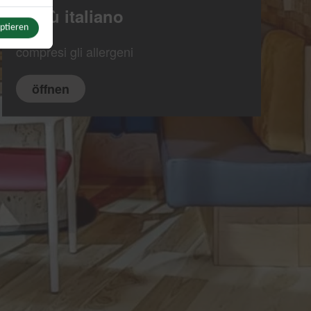
Menù italiano
eptieren
Switch zum Einwilligen bzw. Ablehnen der Kategorie Sonstige Inhalte
compresi gli allergeni
u YouTube
Switch zum Einwilligen bzw. Ablehnen des Dienstes YouTube
öffnen