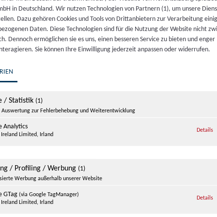
bH in Deutschland. Wir nutzen Technologien von Partnern (1), um unsere Dien
tellen. Dazu gehören Cookies und Tools von Drittanbietern zur Verarbeitung einig
ezogenen Daten. Diese Technologien sind für die Nutzung der Website nicht z
ich. Dennoch ermöglichen sie es uns, einen besseren Service zu bieten und enger
interagieren. Sie können Ihre Einwilligung jederzeit anpassen oder widerrufen.
RIEN
 / Statistik
(1)
Auswertung zur Fehlerbehebung und Weiterentwicklung
 Analytics
z
Details
Ireland Limited, Irland
ing / Profiling / Werbung
(1)
isierte Werbung außerhalb unserer Website
e GTag
(via Google TagManager)
z
Details
Ireland Limited, Irland