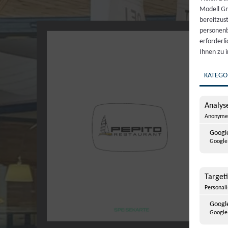
Modell Gm
bereitzus
personenb
erforderl
Ihnen zu 
KATEGO
Analyse
Anonyme 
Google
Google 
Target
Personal
Googl
Google 