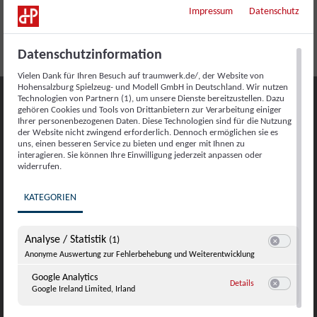
Sommerabend am Feuer
Sommerabend am Feuer
Impressum
Datenschutz
Datenschutzinformation
Vielen Dank für Ihren Besuch auf traumwerk.de/, der Website von
Hohensalzburg Spielzeug- und Modell GmbH in Deutschland. Wir nutzen
Technologien von Partnern (1), um unsere Dienste bereitzustellen. Dazu
gehören Cookies und Tools von Drittanbietern zur Verarbeitung einiger
Ihrer personenbezogenen Daten. Diese Technologien sind für die Nutzung
der Website nicht zwingend erforderlich. Dennoch ermöglichen sie es
uns, einen besseren Service zu bieten und enger mit Ihnen zu
interagieren. Sie können Ihre Einwilligung jederzeit anpassen oder
widerrufen.
KATEGORIEN
Ihr Tisch im Restaurant Pepito
Analyse / Statistik
(1)
Switch zum E
Anonyme Auswertung zur Fehlerbehebung und Weiterentwicklung
Reservieren Sie online für bis zu 8 Personen
Google Analytics
zu Google Analyti
– und freuen Sie sich auf unvergessliche
Details
Google Ireland Limited, Irland
Switch zum E
Genussmomente.