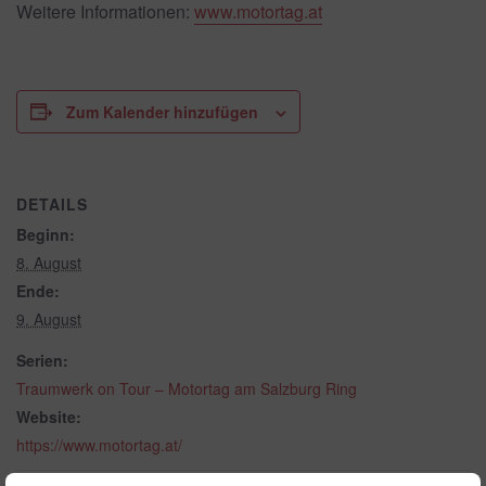
Weitere Informationen:
www.motortag.at
Zum Kalender hinzufügen
DETAILS
Beginn:
8. August
Ende:
9. August
Serien:
Traumwerk on Tour – Motortag am Salzburg Ring
Website:
https://www.motortag.at/