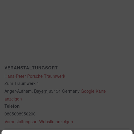
VERANSTALTUNGSORT
Hans-Peter Porsche Traumwerk
Zum Traumwerk 1
Anger-Aufham
,
Bayern
83454
Germany
Google Karte
anzeigen
Telefon
0865698950206
Veranstaltungsort-Website anzeigen