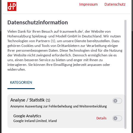
Sommerabend am Feuer
Sommerabend am Feuer
Impressum
Datenschutz
Datenschutzinformation
Vielen Dank für Ihren Besuch auf traumwerk.de/, der Website von
Hohensalzburg Spielzeug- und Modell GmbH in Deutschland. Wir nutzen
Technologien von Partnern (1), um unsere Dienste bereitzustellen. Dazu
gehören Cookies und Tools von Drittanbietern zur Verarbeitung einiger
Ihrer personenbezogenen Daten. Diese Technologien sind für die Nutzung
der Website nicht zwingend erforderlich. Dennoch ermöglichen sie es
uns, einen besseren Service zu bieten und enger mit Ihnen zu
interagieren. Sie können Ihre Einwilligung jederzeit anpassen oder
widerrufen.
KATEGORIEN
Ihr Tisch im Restaurant Pepito
Analyse / Statistik
(1)
Switch zum E
Anonyme Auswertung zur Fehlerbehebung und Weiterentwicklung
Reservieren Sie online für bis zu 8 Personen
Google Analytics
zu Google Analyti
– und freuen Sie sich auf unvergessliche
Details
Google Ireland Limited, Irland
Switch zum E
Genussmomente.