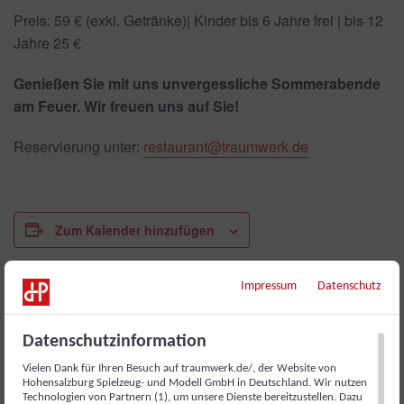
Preis: 59 € (exkl. Getränke)| Kinder bis 6 Jahre frei | bis 12
Jahre 25 €
Genießen Sie mit uns unvergessliche Sommerabende
am Feuer. Wir freuen uns auf Sie!
Reservierung unter:
restaurant@traumwerk.de
Zum Kalender hinzufügen
Impressum
Datenschutz
DETAILS
Datum:
Datenschutzinformation
27. August
Vielen Dank für Ihren Besuch auf traumwerk.de/, der Website von
Zeit:
Hohensalzburg Spielzeug- und Modell GmbH in Deutschland. Wir nutzen
Technologien von Partnern (1), um unsere Dienste bereitzustellen. Dazu
17:30 - 22:00