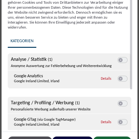
gehören Cookies und Tools von Drittanbietern zur Verarbeitung einiger
Ihrer personenbezogenen Daten. Diese Technologien sind für die Nutzung
Serien:
der Website nicht zwingend erforderlich. Dennoch ermöglichen sie es
uns, einen besseren Service zu bieten und enger mit Ihnen zu
Sommerabend am Feuer
interagieren. Sie können Ihre Einwilligung jederzeit anpassen oder
widerrufen.
KATEGORIEN
Analyse / Statistik
(1)
Switch zum E
Anonyme Auswertung zur Fehlerbehebung und Weiterentwicklung
Google Analytics
zu Google Analyti
Details
Google Ireland Limited, Irland
Switch zum E
Targeting / Profiling / Werbung
(1)
Switch zum E
Personalisierte Werbung außerhalb unserer Website
VERANSTALTUNGSORT
Google GTag
(via Google TagManager)
zu Google GTag
(v
Details
Google Ireland Limited, Irland
Hans-Peter Porsche Traumwerk
Switch zum 
Zum Traumwerk 1