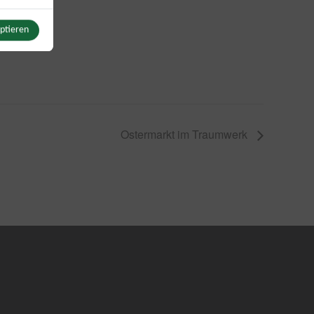
eptieren
Switch zum Einwilligen bzw. Ablehnen der Kategorie Sonstige Inhalte
u YouTube
Switch zum Einwilligen bzw. Ablehnen des Dienstes YouTube
Ostermarkt im Traumwerk