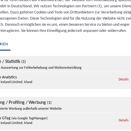
nk für Ihren Besuch auf traumwerk.de/, der Website von Hohensalzburg Spielze
bH in Deutschland. Wir nutzen Technologien von Partnern (1), um unsere Dien
tellen. Dazu gehören Cookies und Tools von Drittanbietern zur Verarbeitung einig
auf einen unterhaltsamen Nachmittag für die ganze Famil
ezogenen Daten. Diese Technologien sind für die Nutzung der Website nicht z
ich. Dennoch ermöglichen sie es uns, einen besseren Service zu bieten und enger
interagieren. Sie können Ihre Einwilligung jederzeit anpassen oder widerrufen.
RIEN
des Traumwerks enthalten.
Kinder bis einschließlich 7 Ja
 / Statistik
(1)
cher!
Auswertung zur Fehlerbehebung und Weiterentwicklung
 Analytics
z
Details
Ireland Limited, Irland
VERANSTALTUNGSORT
Hans-Peter Porsche
ing / Profiling / Werbung
(1)
Traumwerk
isierte Werbung außerhalb unserer Website
Zum Traumwerk 1
e GTag
(via Google TagManager)
z
Anger-Aufham
,
Bayern
Details
Ireland Limited, Irland
83454
Germany
Google