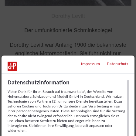
Dorothy Levitt
Der umfunktionierte Schminkspiegel
Dorothy Levitt war Anfang 1900 die bekannteste
englische Motorsportlerin. Sie fuhr nicht nur
Rennen, sondern betätigte sich auch als Autorin und
Impressum
Datenschutz
schrieb 1906 „ The Woman and the Car“. Diese
Buch ist das erste von einer Frau verfasste Werk,
Datenschutzinformation
ein Handbuch zum Autofahren mit vielen wertvollen
Vielen Dank für Ihren Besuch auf traumwerk.de/, der Website von
Ratschlägen. „Frauen sollten an geeignetem Platz
Hohensalzburg Spielzeug- und Modell GmbH in Deutschland. Wir nutzen
Technologien von Partnern (1), um unsere Dienste bereitzustellen. Dazu
im Auto einen kleinen Handspiegel mitführen und
gehören Cookies und Tools von Drittanbietern zur Verarbeitung einiger
ihn von Zeit zu Zeit hoch nehmen, um während der
Ihrer personenbezogenen Daten. Diese Technologien sind für die Nutzung
der Website nicht zwingend erforderlich. Dennoch ermöglichen sie es
Fahrt im Verkehr nach hinten zu blicken“ riet sie in
uns, einen besseren Service zu bieten und enger mit Ihnen zu
interagieren. Sie können Ihre Einwilligung jederzeit anpassen oder
ihrer Publikation.
widerrufen.