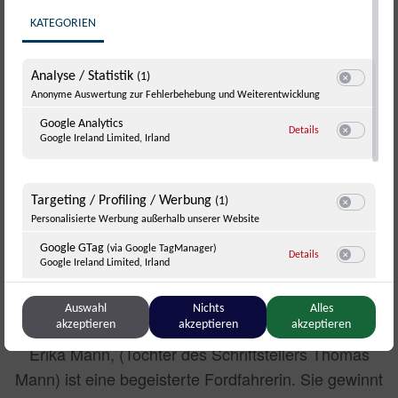
KATEGORIEN
Analyse / Statistik
(1)
Switch zum E
Anonyme Auswertung zur Fehlerbehebung und Weiterentwicklung
Google Analytics
zu Google Analyti
Details
Google Ireland Limited, Irland
Switch zum E
Targeting / Profiling / Werbung
(1)
Switch zum E
Personalisierte Werbung außerhalb unserer Website
Google GTag
(via Google TagManager)
zu Google GTag
(v
Details
Google Ireland Limited, Irland
Switch zum 
Erika Mann
Auswahl
Nichts
Alles
Sonstige Inhalte
akzeptieren
akzeptieren
akzeptieren
(1)
Switch zum E
Einbindung zusätzlicher Informationen
Erika Mann, (Tochter des Schriftstellers Thomas
YouTube
Mann) ist eine begeisterte Fordfahrerin. Sie gewinnt
zu YouTube
Details
Google Ireland Limited, Irland
Switch zum 