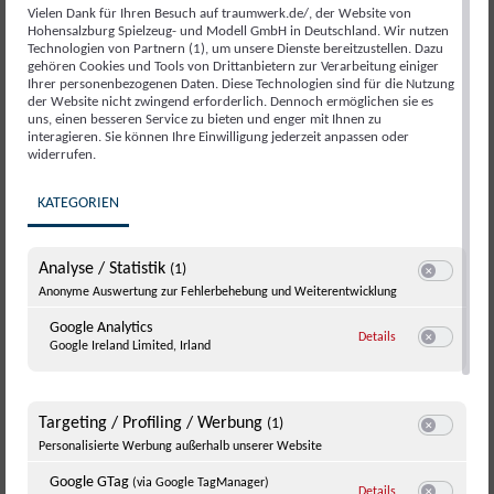
Vielen Dank für Ihren Besuch auf traumwerk.de/, der Website von
Hohensalzburg Spielzeug- und Modell GmbH in Deutschland. Wir nutzen
Technologien von Partnern (1), um unsere Dienste bereitzustellen. Dazu
gehören Cookies und Tools von Drittanbietern zur Verarbeitung einiger
Ihrer personenbezogenen Daten. Diese Technologien sind für die Nutzung
der Website nicht zwingend erforderlich. Dennoch ermöglichen sie es
uns, einen besseren Service zu bieten und enger mit Ihnen zu
interagieren. Sie können Ihre Einwilligung jederzeit anpassen oder
widerrufen.
KATEGORIEN
Analyse / Statistik
(1)
Switch zum E
Anonyme Auswertung zur Fehlerbehebung und Weiterentwicklung
Google Analytics
zu Google Analyti
Details
Google Ireland Limited, Irland
Switch zum E
Targeting / Profiling / Werbung
(1)
Switch zum E
Personalisierte Werbung außerhalb unserer Website
Google GTag
(via Google TagManager)
zu Google GTag
(v
Details