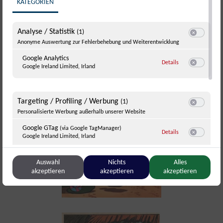
KATEGORIEN
Analyse / Statistik
(1)
Switch zum E
Anonyme Auswertung zur Fehlerbehebung und Weiterentwicklung
Google Analytics
zu Google Analyti
Details
Google Ireland Limited, Irland
Switch zum E
Targeting / Profiling / Werbung
(1)
Switch zum E
Personalisierte Werbung außerhalb unserer Website
Google GTag
(via Google TagManager)
zu Google GTag
(v
Details
Google Ireland Limited, Irland
Switch zum 
Auswahl
Nichts
Alles
Sonstige Inhalte
akzeptieren
akzeptieren
akzeptieren
(1)
Switch zum E
Einbindung zusätzlicher Informationen
YouTube
zu YouTube
Details
Google Ireland Limited, Irland
Switch zum 