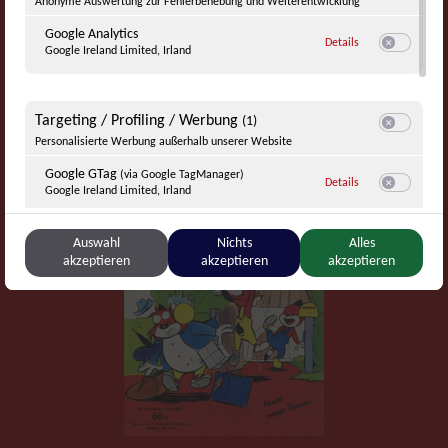
Anonyme Auswertung zur Fehlerbehebung und Weiterentwicklung
Google Analytics
zu Google Analyti
Details
Google Ireland Limited, Irland
Switch zum E
Targeting / Profiling / Werbung
(1)
Switch zum E
Personalisierte Werbung außerhalb unserer Website
Google GTag
(via Google TagManager)
zu Google GTag
(v
Details
Google Ireland Limited, Irland
Switch zum 
Auswahl
Nichts
Alles
Sonstige Inhalte
akzeptieren
akzeptieren
akzeptieren
(1)
Switch zum E
Einbindung zusätzlicher Informationen
YouTube
zu YouTube
Details
Google Ireland Limited, Irland
Switch zum 