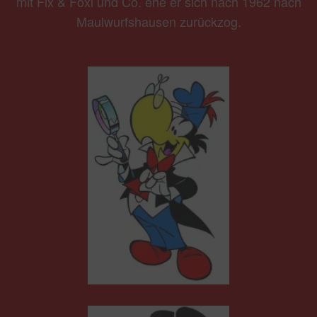
mit Fix & Foxi und Co. ehe er sich nach 1962 nach
Maulwurfshausen zurückzog.