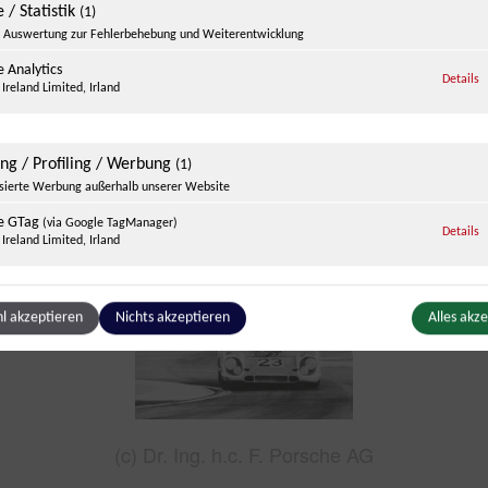
 / Statistik
(1)
Auswertung zur Fehlerbehebung und Weiterentwicklung
 Analytics
z
Details
Ireland Limited, Irland
ing / Profiling / Werbung
(1)
1965: Herrmann vor dem Start zum 1000 km
isierte Werbung außerhalb unserer Website
Rennen (c) Lothar Spurzem
e GTag
(via Google TagManager)
z
Details
Ireland Limited, Irland
ge Inhalte
l akzeptieren
Nichts akzeptieren
Alles akz
(1)
g zusätzlicher Informationen
be
z
Details
Ireland Limited, Irland
(c) Dr. Ing. h.c. F. Porsche AG