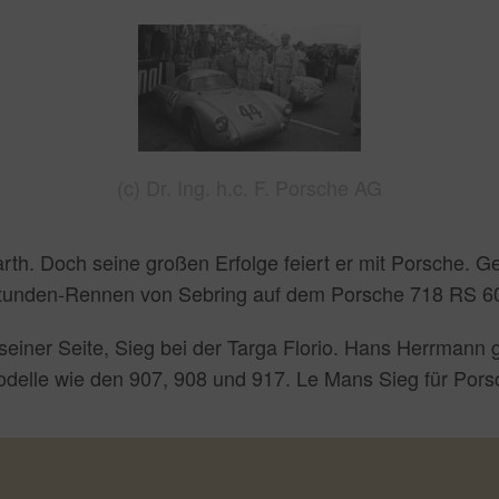
(c) Dr. Ing. h.c. F. Porsche AG
rth. Doch seine großen Erfolge feiert er mit Porsche. 
tunden-Rennen von Sebring auf dem Porsche 718 RS 6
iner Seite, Sieg bei der Targa Florio. Hans Herrmann gi
odelle wie den 907, 908 und 917. Le Mans Sieg für Pors