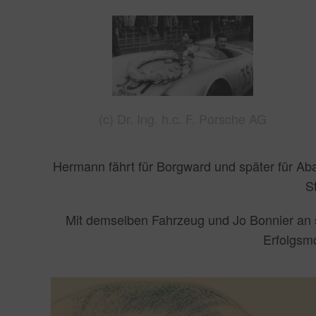
(c) Dr. Ing. h.c. F. Porsche AG
Hermann fährt für Borgward und später für Aba
S
Mit demselben Fahrzeug und Jo Bonnier an se
Erfolgsm