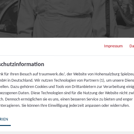
Impressum
Da
chutzinformation
nk für Ihren Besuch auf traumwerk.de/, der Website von Hohensalzburg Spielze
© Dr. Ing. h.c. F. Porsche AG
bH in Deutschland. Wir nutzen Technologien von Partnern (1), um unsere Dien
tellen. Dazu gehören Cookies und Tools von Drittanbietern zur Verarbeitung einig
loten befinden, macht die Fahrer populär. Sie werden zu
ezogenen Daten. Diese Technologien sind für die Nutzung der Website nicht z
t und verehrt werden. Diese Rennen sind ein Zuschau
ich. Dennoch ermöglichen sie es uns, einen besseren Service zu bieten und enger
interagieren. Sie können Ihre Einwilligung jederzeit anpassen oder widerrufen.
rte erleben hautnah Nervenkitzel am Renntag. Der Stuttg
RIEN
„Hans im Glück“.