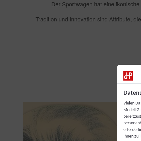
Der Sportwagen hat eine ikonische F
Tradition und Innovation sind Attribute, di
Datens
Vielen Da
Modell Gm
bereitzus
personenb
erforderl
Ihnen zu 