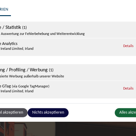
RIEN
 / Statistik
(1)
Auswertung zur Fehlerbehebung und Weiterentwicklung
 Analytics
z
Details
Ireland Limited, Irland
ing / Profiling / Werbung
(1)
isierte Werbung außerhalb unserer Website
e GTag
(via Google TagManager)
z
Details
Ireland Limited, Irland
ge Inhalte
l akzeptieren
Nichts akzeptieren
Alles akz
(1)
g zusätzlicher Informationen
be
z
Details
Ireland Limited, Irland