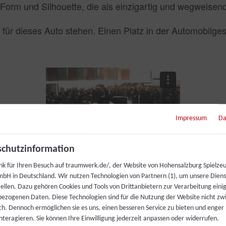
orm und Silhouette, die als einzigartig und wegweisend 
e für dieses Auto stehen. Einen Platz in der Automobilges
Impressum
Da
chutzinformation
nk für Ihren Besuch auf traumwerk.de/, der Website von Hohensalzburg Spielze
bH in Deutschland. Wir nutzen Technologien von Partnern (1), um unsere Dien
tellen. Dazu gehören Cookies und Tools von Drittanbietern zur Verarbeitung einig
ezogenen Daten. Diese Technologien sind für die Nutzung der Website nicht z
ich. Dennoch ermöglichen sie es uns, einen besseren Service zu bieten und enger
interagieren. Sie können Ihre Einwilligung jederzeit anpassen oder widerrufen.