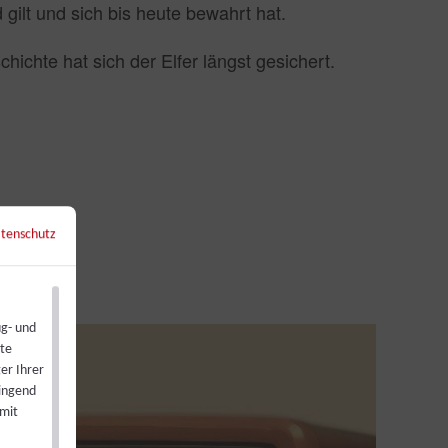
gilt und sich bis heute bewahrt hat.
chichte hat sich der Elfer längst gesichert.
tenschutz
←
Zurück zur Übersicht
ug- und
ste
er Ihrer
wingend
 mit