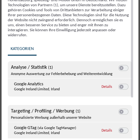
Hohensalzburg Spielzeug- und Modell GmbH in Deutschland. Wir nutzen
Technologien von Partnern (1), um unsere Dienste bereitzustellen. Dazu
gehören Cookies und Tools von Drittanbietern zur Verarbeitung einiger
Ihrer personenbezogenen Daten. Diese Technologien sind für die Nutzung
der Website nicht zwingend erforderlich. Dennoch ermöglichen sie es
uns, einen besseren Service zu bieten und enger mit Ihnen zu
interagieren. Sie können Ihre Einwilligung jederzeit anpassen oder
widerrufen.
KATEGORIEN
Analyse / Statistik
(1)
Switch zum E
Anonyme Auswertung zur Fehlerbehebung und Weiterentwicklung
Google Analytics
zu Google Analyti
Details
Google Ireland Limited, Irland
Switch zum E
Targeting / Profiling / Werbung
(1)
Switch zum E
Personalisierte Werbung außerhalb unserer Website
Düsentrieb, Erfindung Denkkasten (© Disney)
Google GTag
(via Google TagManager)
zu Google GTag
(v
Details
Google Ireland Limited, Irland
GLASKUPPEL ÜBER MANHATTAN
Switch zum 