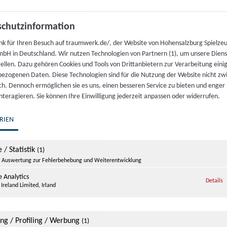
chutzinformation
nk für Ihren Besuch auf traumwerk.de/, der Website von Hohensalzburg Spielze
bH in Deutschland. Wir nutzen Technologien von Partnern (1), um unsere Dien
tellen. Dazu gehören Cookies und Tools von Drittanbietern zur Verarbeitung einig
ezogenen Daten. Diese Technologien sind für die Nutzung der Website nicht z
ich. Dennoch ermöglichen sie es uns, einen besseren Service zu bieten und enger
interagieren. Sie können Ihre Einwilligung jederzeit anpassen oder widerrufen.
ter Porsche
Traumwerk
rk
Ausstellungen
RIEN
Traumwerk 1
Events im Traumwerk
4 Anger-Aufham
 / Statistik
(1)
Öffnungszeiten
Auswertung zur Fehlerbehebung und Weiterentwicklung
chland
Preise & Tickets
 Analytics
z
Details
Ireland Limited, Irland
656 98950-0
Online Shop
Offene Stellen
traumwerk.de
ing / Profiling / Werbung
(1)