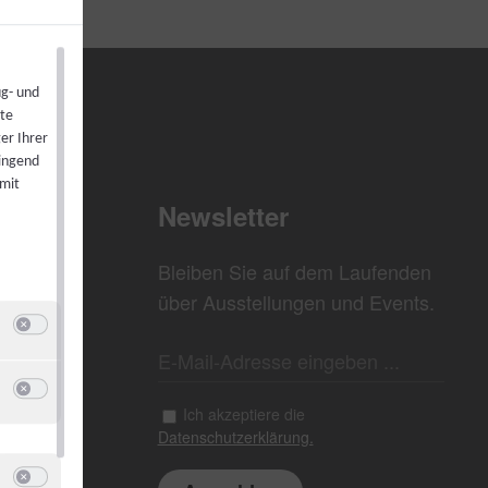
ug- und
ste
er Ihrer
wingend
 mit
Newsletter
Bleiben Sie auf dem Laufenden
über Ausstellungen und Events.
Switch zum Einwilligen bzw. Ablehnen der Kategorie Analyse / Statistik
u Google Analytics
Switch zum Einwilligen bzw. Ablehnen des Dienstes Google Analytics
Ich akzeptiere die
Datenschutzerklärung.