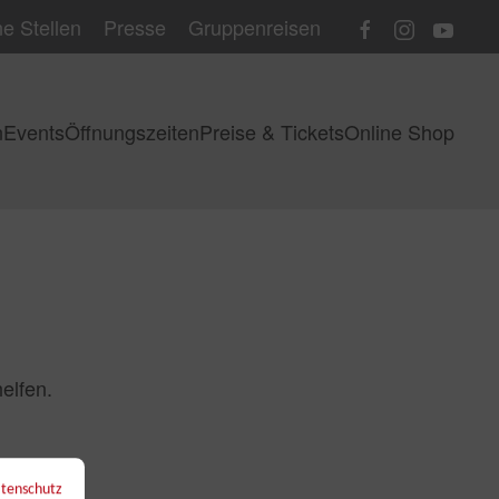
e Stellen
Presse
Gruppenreisen
n
Events
Öffnungszeiten
Preise & Tickets
Online Shop
elfen.
tenschutz
←
Zurück zur Übersicht