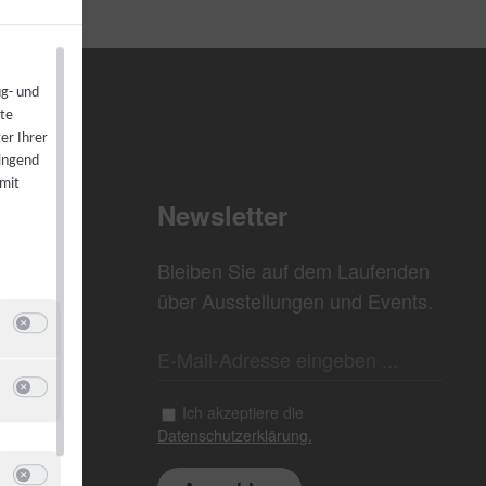
ug- und
ste
er Ihrer
wingend
 mit
Newsletter
Bleiben Sie auf dem Laufenden
über Ausstellungen und Events.
Switch zum Einwilligen bzw. Ablehnen der Kategorie Analyse / Statistik
u Google Analytics
Switch zum Einwilligen bzw. Ablehnen des Dienstes Google Analytics
Ich akzeptiere die
Datenschutzerklärung.