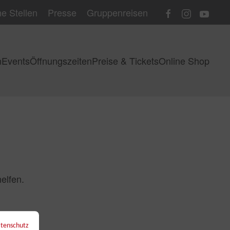
e Stellen
Presse
Gruppenreisen
n
Events
Öffnungszeiten
Preise & Tickets
Online Shop
elfen.
tenschutz
←
Zurück zur Übersicht