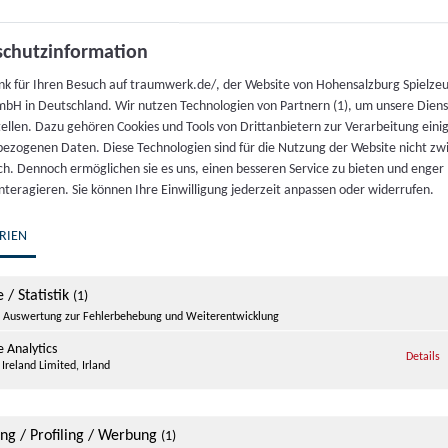
chutzinformation
nk für Ihren Besuch auf traumwerk.de/, der Website von Hohensalzburg Spielze
bH in Deutschland. Wir nutzen Technologien von Partnern (1), um unsere Dien
tellen. Dazu gehören Cookies und Tools von Drittanbietern zur Verarbeitung einig
ezogenen Daten. Diese Technologien sind für die Nutzung der Website nicht z
ich. Dennoch ermöglichen sie es uns, einen besseren Service zu bieten und enger
interagieren. Sie können Ihre Einwilligung jederzeit anpassen oder widerrufen.
ter Porsche
Traumwerk
rk
Ausstellungen
RIEN
Traumwerk 1
Events im Traumwerk
4 Anger-Aufham
 / Statistik
(1)
Öffnungszeiten
Auswertung zur Fehlerbehebung und Weiterentwicklung
chland
Preise & Tickets
 Analytics
z
Details
Ireland Limited, Irland
656 98950-0
Online Shop
Offene Stellen
traumwerk.de
ing / Profiling / Werbung
(1)