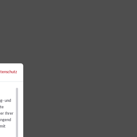
tenschutz
←
Zurück zur Übersicht
ug- und
ste
er Ihrer
wingend
 mit