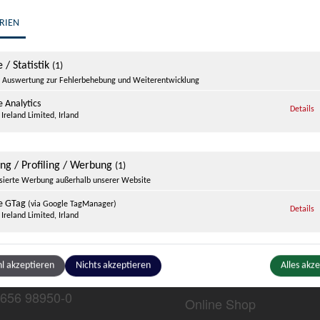
RIEN
 / Statistik
(1)
Auswertung zur Fehlerbehebung und Weiterentwicklung
 Analytics
z
Details
Ireland Limited, Irland
ter Porsche
ing / Profiling / Werbung
(1)
Traumwerk
isierte Werbung außerhalb unserer Website
rk
Ausstellungen
e GTag
(via Google TagManager)
z
Details
Ireland Limited, Irland
Traumwerk 1
Events im Traumwerk
4 Anger-Aufham
Öffnungszeiten
chland
ge Inhalte
l akzeptieren
Nichts akzeptieren
Alles akz
(1)
Preise & Tickets
g zusätzlicher Informationen
656 98950-0
Online Shop
be
z
Details
Ireland Limited, Irland