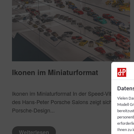
Ikonen im Miniaturformat
Datens
Ikonen im Miniaturformat In der Speed-Vitrine
Vielen Da
des Hans-Peter Porsche Salons zeigt sich
Modell Gm
Porsche-Design...
bereitzus
personenb
erforderl
Ihnen zu 
Weiterlesen